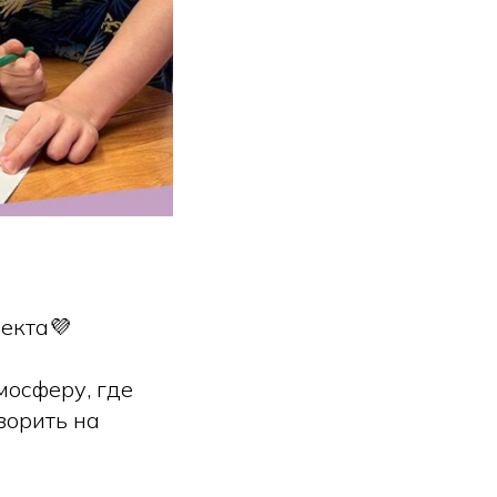
екта💜
мосферу, где
ворить на