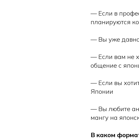
— Если в профе
планируются к
— Вы уже давно
— Если вам не 
общение с япо
— Если вы хотит
Японии
— Вы любите ан
мангу на японс
В каком форма